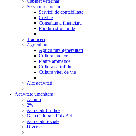
Cabinet veterinar
Servicii financiare
Servicii de contabilitate
Credite
Consultanta financiara
Fonduri structurale
Traduceri
Agricultura
Agricultura generalitati
Cultura nucilor
Plante aromatice
Cultura cartofului
Cultura vitei-de-vie
Alte activitati
Activitate umanitara
Actiuni
2%
Activitati Juridice
Gala Culturala Folk Art
Activitati Sociale
Diverse