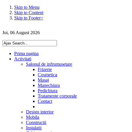
Skip to Menu
Skip to Content
Skip to Footer>
Joi, 06 August 2026
Prima pagina
Activitati
Salonul de infrumusetare
Frizerie
Cosmetica
Masaj
Manechiura
Pedichiura
Tratamente corporale
Contact
Design interior
Mobila
Constructii
Instalatii