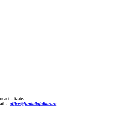
 neactualizate.
ati la
office@fundatiafolkart.ro