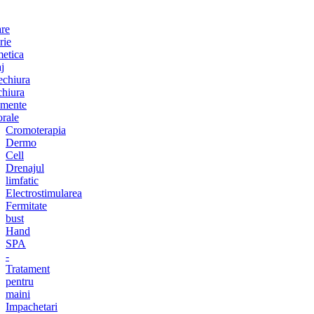
are
rie
etica
j
chiura
chiura
amente
orale
Cromoterapia
Dermo
Cell
Drenajul
limfatic
Electrostimularea
Fermitate
bust
Hand
SPA
-
Tratament
pentru
maini
Impachetari