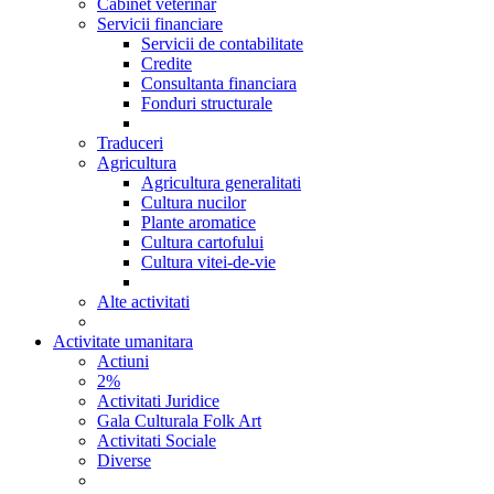
Cabinet veterinar
Servicii financiare
Servicii de contabilitate
Credite
Consultanta financiara
Fonduri structurale
Traduceri
Agricultura
Agricultura generalitati
Cultura nucilor
Plante aromatice
Cultura cartofului
Cultura vitei-de-vie
Alte activitati
Activitate umanitara
Actiuni
2%
Activitati Juridice
Gala Culturala Folk Art
Activitati Sociale
Diverse