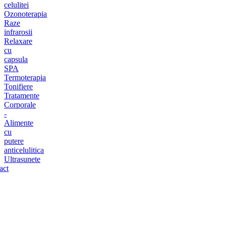
celulitei
Ozonoterapia
Raze
infrarosii
Relaxare
cu
capsula
SPA
Termoterapia
Tonifiere
Tratamente
Corporale
-
Alimente
cu
putere
anticelulitica
Ultrasunete
act