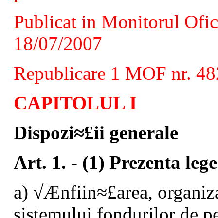
Publicat in Monitorul Ofici
18/07/2007
Republicare 1 MOF nr. 48
CAPITOLUL I
Dispozi≈£ii generale
Art. 1. - (1) Prezenta le
a) √Ænfiin≈£area, organiz
sistemului fondurilor de p