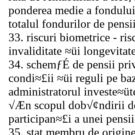
ponderea medie a fondulu
totalul fondurilor de pens
33. riscuri biometrice - ris
invaliditate ≈üi longevitate
34. schemƒÉ de pensii priv
condi≈£ii ≈üi reguli pe ba
administratorul investe≈üt
√Æn scopul dob√¢ndirii d
participan≈£i a unei pensii
35. stat membru de origine