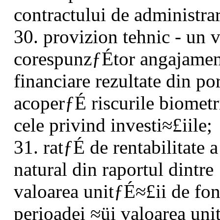
contractului de administrar
30. provizion tehnic - un 
corespunzƒÉtor angajamen
financiare rezultate din por
acoperƒÉ riscurile biometr
cele privind investi≈£iile;
31. ratƒÉ de rentabilitate 
natural din raportul dintre
valoarea unitƒÉ≈£ii de fon
perioadei ≈üi valoarea uni