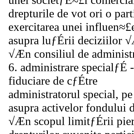
drepturile de vot ori o par
exercitarea unei influen≈£
asupra luƒÉrii deciziilor
√Æn consiliul de administ
6. administrare specialƒÉ 
fiduciare de cƒÉtre
administratorul special, p
asupra activelor fondului d
√Æn scopul limitƒÉrii pier