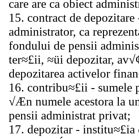
care are ca obiect administ
15. contract de depozitare
administrator, ca reprezent
fondului de pensii adminis
ter≈£ii, ≈üi depozitar, av√
depozitarea activelor finan
16. contribu≈£ii - sumele 
√Æn numele acestora la u
pensii administrat privat;
17. depozitar - institu≈£i