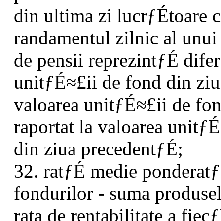
din ultima zi lucrƒÉtoare 
randamentul zilnic al unui
de pensii reprezintƒÉ dife
unitƒÉ≈£ii de fond din ziu
valoarea unitƒÉ≈£ii de fon
raportat la valoarea unitƒ
din ziua precedentƒÉ;
32. ratƒÉ medie ponderatƒÉ
fondurilor - suma produsel
rata de rentabilitate a fie