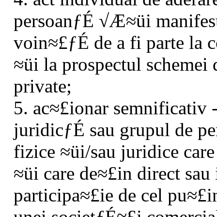
persoanƒÉ √Æ≈üi manifest
voin≈£ƒÉ de a fi parte la c
≈üi la prospectul schemei 
private;
5. ac≈£ionar semnificativ 
juridicƒÉ sau grupul de p
fizice ≈üi/sau juridice 
≈üi care de≈£in direct sau 
participa≈£ie de cel pu≈£i
unei societƒÉ≈£i comercia