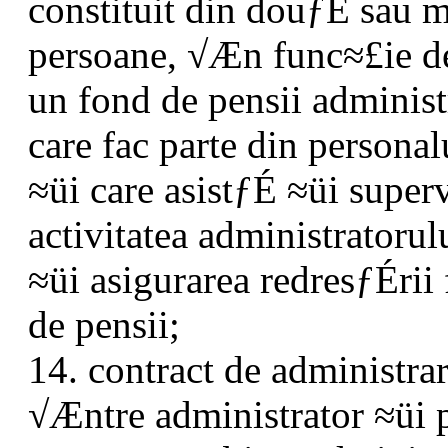
constituit din douƒÉ sau 
persoane, √Æn func≈£ie de
un fond de pensii administr
care fac parte din personal
≈üi care asistƒÉ ≈üi super
activitatea administratorulu
≈üi asigurarea redresƒÉrii
de pensii;
14. contract de administra
√Æntre administrator ≈üi p