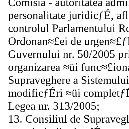
Comisia - autoritatea adm
personalitate juridicƒÉ, af
controlul Parlamentului Ro
Ordonan≈£ei de urgen≈£ƒ
Guvernului nr. 50/2005 pr
organizarea ≈üi func≈£ion
Supraveghere a Sistemului
modificƒÉri ≈üi completƒÉ
Legea nr. 313/2005;
13. Consiliul de Supravegh