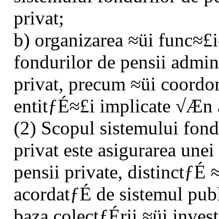
privat;
b) organizarea ≈üi func≈£i
fondurilor de pensii admin
privat, precum ≈üi coordon
entitƒÉ≈£i implicate √Æn 
(2) Scopul sistemului fond
privat este asigurarea unei
pensii private, distinctƒÉ
acordatƒÉ de sistemul publ
baza colectƒÉrii ≈üi invest