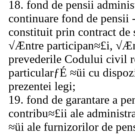
18. fond de pensii adminis
continuare fond de pensii 
constituit prin contract de
√Æntre participan≈£i, √Æ
prevederile Codului civil r
particularƒÉ ≈üi cu dispoz
prezentei legi;
19. fond de garantare a pe
contribu≈£ii ale administra
≈üi ale furnizorilor de pen