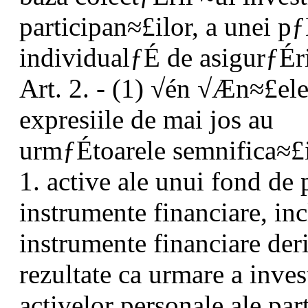
participan≈£ilor, a unei p
individualƒÉ de asigurƒÉri
Art. 2. - (1) √én √Æn≈£eles
expresiile de mai jos au
urmƒÉtoarele semnifica≈£i
1. active ale unui fond de 
instrumente financiare, inc
instrumente financiare der
rezultate ca urmare a invest
activelor personale ale par