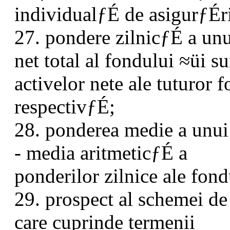
individualƒÉ de asigurƒÉri
27. pondere zilnicƒÉ a unui
net total al fondului ≈üi s
activelor nete ale tuturor 
respectivƒÉ;
28. ponderea medie a unu
- media aritmeticƒÉ a
ponderilor zilnice ale fon
29. prospect al schemei de
care cuprinde termenii