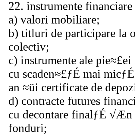
22. instrumente financia
a) valori mobiliare;
b) titluri de participare l
colectiv;
c) instrumente ale pie≈£ei 
cu scaden≈£ƒÉ mai micƒÉ
an ≈üi certificate de depozi
d) contracte futures financ
cu decontare finalƒÉ √Æn
fonduri;