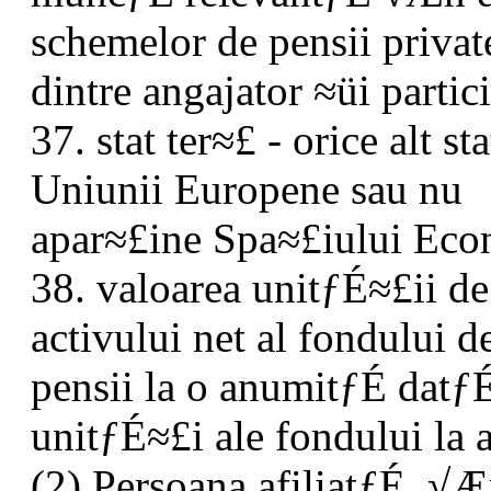
schemelor de pensii private
dintre angajator ≈üi partic
37. stat ter≈£ - orice alt s
Uniunii Europene sau nu
apar≈£ine Spa≈£iului Eco
38. valoarea unitƒÉ≈£ii de
activului net al fondului d
pensii la o anumitƒÉ datƒ
unitƒÉ≈£i ale fondului la 
(2) Persoana afiliatƒÉ, √Æ