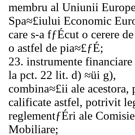
membru al Uniunii Europe
Spa≈£iului Economic Euro
care s-a fƒÉcut o cerere d
o astfel de pia≈£ƒÉ;
23. instrumente financiare 
la pct. 22 lit. d) ≈üi g),
combina≈£ii ale acestora, 
calificate astfel, potrivit le
reglementƒÉri ale Comisie
Mobiliare;