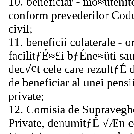
10. beneficiar - mo≈ütenito
conform prevederilor Cod
civil;
11. beneficii colaterale - 
facilitƒÉ≈£i bƒÉne≈üti sau
dec√¢t cele care rezultƒÉ d
de beneficiar al unei pensi
private;
12. Comisia de Supraveghe
Private, denumitƒÉ √Æn c