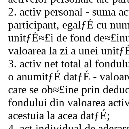
2. activ personal - suma 
participant, egalƒÉ cu nu
unitƒÉ≈£i de fond de≈£inu
valoarea la zi a unei unitƒ
3. activ net total al fondul
o anumitƒÉ datƒÉ - valoar
care se ob≈£ine prin deduc
fondului din valoarea acti
acestuia la acea datƒÉ;
4. act individual de aderar