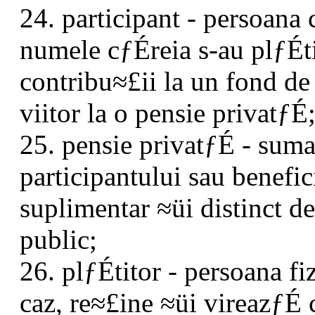
24. participant - persoana
numele cƒÉreia s-au plƒÉt
contribu≈£ii la un fond de 
viitor la o pensie privatƒÉ
25. pensie privatƒÉ - suma
participantului sau benef
suplimentar ≈üi distinct d
public;
26. plƒÉtitor - persoana f
caz, re≈£ine ≈üi vireazƒÉ 