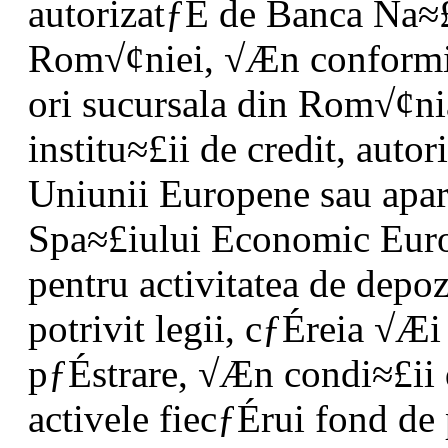
autorizatƒÉ de Banca Na≈
Rom√¢niei, √Æn conformit
ori sucursala din Rom√¢ni
institu≈£ii de credit, aut
Uniunii Europene sau apa
Spa≈£iului Economic Euro
pentru activitatea de depoz
potrivit legii, cƒÉreia √Æ
pƒÉstrare, √Æn condi≈£ii 
activele fiecƒÉrui fond de 