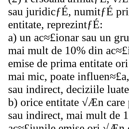
sau juridicƒÉ, numitƒÉ pr
entitate, reprezintƒÉ:
a) un ac≈£ionar sau un gr
mai mult de 10% din ac≈£
emise de prima entitate or
mai mic, poate influen≈£a,
sau indirect, deciziile luat
b) orice entitate √Æn care 
sau indirect, mai mult de 
ac≈£iunile emise ori √Æn 