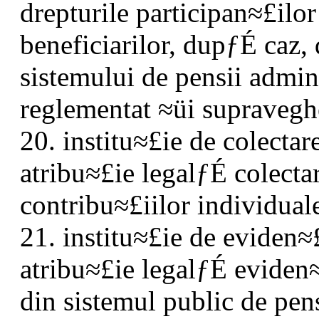
drepturile participan≈£ilor
beneficiarilor, dupƒÉ caz
sistemului de pensii admini
reglementat ≈üi supravegh
20. institu≈£ie de colectare
atribu≈£ie legalƒÉ colecta
contribu≈£iilor individuale
21. institu≈£ie de eviden≈£
atribu≈£ie legalƒÉ eviden
din sistemul public de pens