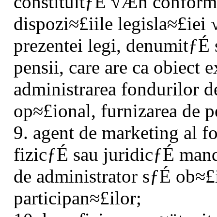
constituitƒÉ √Æn conformi
dispozi≈£iile legisla≈£iei
prezentei legi, denumitƒÉ 
pensii, care are ca obiect e
administrarea fondurilor de
op≈£ional, furnizarea de pe
9. agent de marketing al f
fizicƒÉ sau juridicƒÉ man
de administrator sƒÉ ob≈£
participan≈£ilor;