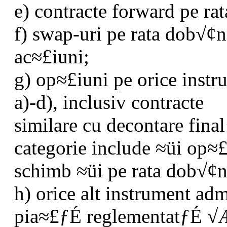
e) contracte forward pe ra
f) swap-uri pe rata dob√¢n
ac≈£iuni;
g) op≈£iuni pe orice instru
a)-d), inclusiv contracte
similare cu decontare fin
categorie include ≈üi op≈£
schimb ≈üi pe rata dob√¢n
h) orice alt instrument ad
pia≈£ƒÉ reglementatƒÉ √Æ