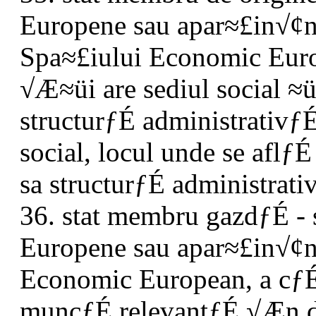
Europene sau apar≈£in√¢
Spa≈£iului Economic Euro
√Æ≈üi are sediul social ≈ü
structurƒÉ administrativƒÉ
social, locul unde se aflƒÉ
sa structurƒÉ administrati
36. stat membru gazdƒÉ - 
Europene sau apar≈£in√¢n
Economic European, a cƒÉr
muncƒÉ relevantƒÉ √Æn 