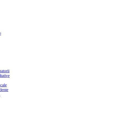
e
atorii
tative
cale
dente
a