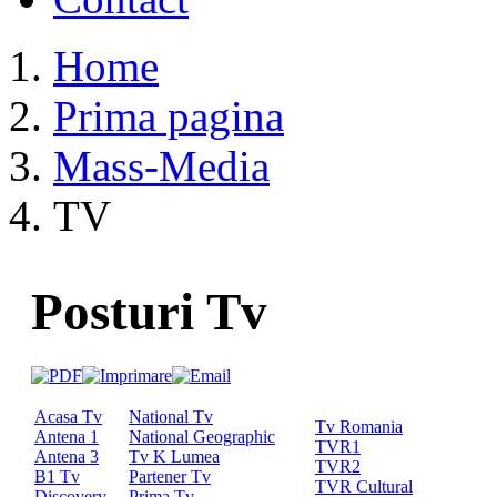
Home
Prima pagina
Mass-Media
TV
Posturi Tv
Acasa Tv
National Tv
Tv Romania
Antena 1
National Geographic
TVR1
Antena 3
Tv K Lumea
TVR2
B1 Tv
Partener Tv
TVR Cultural
Discovery
Prima Tv