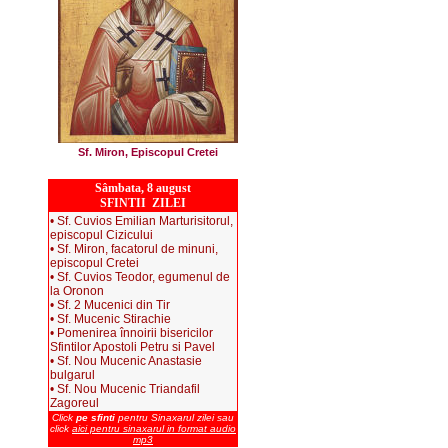
Sf. Miron, Episcopul Cretei
Sâmbata, 8 august
SFINTII ZILEI
• Sf. Cuvios Emilian Marturisitorul,
episcopul Cizicului
• Sf. Miron, facatorul de minuni,
episcopul Cretei
• Sf. Cuvios Teodor, egumenul de
la Oronon
• Sf. 2 Mucenici din Tir
• Sf. Mucenic Stirachie
• Pomenirea înnoirii bisericilor
Sfintilor Apostoli Petru si Pavel
• Sf. Nou Mucenic Anastasie
bulgarul
• Sf. Nou Mucenic Triandafil
Zagoreul
Click
pe sfinti
pentru Sinaxarul zilei sau
click
aici pentru sinaxarul in format audio
mp3