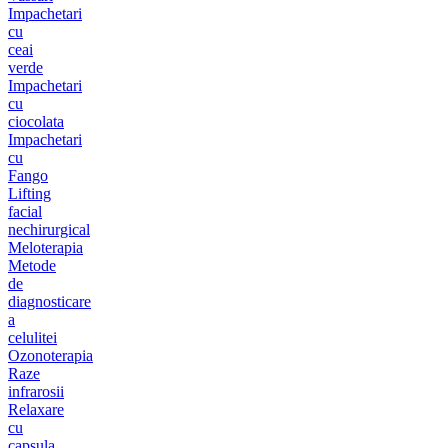
Impachetari
cu
ceai
verde
Impachetari
cu
ciocolata
Impachetari
cu
Fango
Lifting
facial
nechirurgical
Meloterapia
Metode
de
diagnosticare
a
celulitei
Ozonoterapia
Raze
infrarosii
Relaxare
cu
capsula