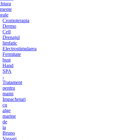
chiura
amente
orale
Cromoterapia
Dermo
Cell
Drenajul
limfatic
Electrostimularea
Fermitate
bust
Hand
SPA
-
Tratament
pentru
maini
Impachetari
cu
alge
marine
de
la
Bruno
Vassari