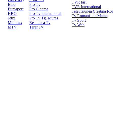
TVR Iasi
Etno
Pro Tv
TVR International
Eurosport
Pro Cinema
Televiziunea Crestina R
HBO
Pro Tv International
Tv Romania de Maine
Jetix
Pro Tv Tg. Mures
Tv Sport
Minimax
Realitatea Tv
Tv Web
MTV
Taraf Tv