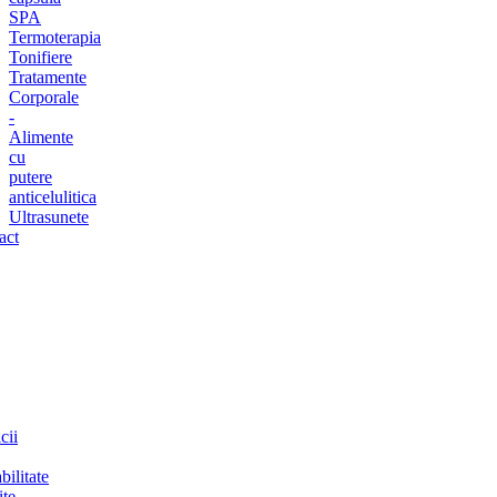
SPA
Termoterapia
Tonifiere
Tratamente
Corporale
-
Alimente
cu
putere
anticelulitica
Ultrasunete
act
cii
bilitate
ite