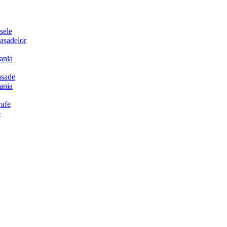
sele
sadelor
ania
sade
ania
afe
e