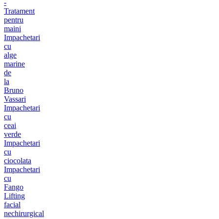
-
Tratament
pentru
maini
Impachetari
cu
alge
marine
de
la
Bruno
Vassari
Impachetari
cu
ceai
verde
Impachetari
cu
ciocolata
Impachetari
cu
Fango
Lifting
facial
nechirurgical