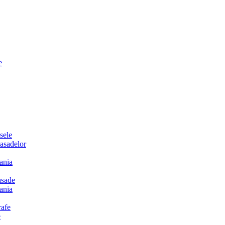
e
sele
sadelor
ania
sade
ania
afe
e