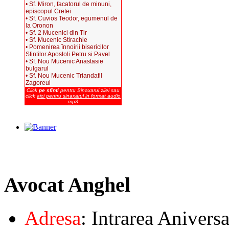
• Sf. Miron, facatorul de minuni,
episcopul Cretei
• Sf. Cuvios Teodor, egumenul de
la Oronon
• Sf. 2 Mucenici din Tir
• Sf. Mucenic Stirachie
• Pomenirea înnoirii bisericilor
Sfintilor Apostoli Petru si Pavel
• Sf. Nou Mucenic Anastasie
bulgarul
• Sf. Nou Mucenic Triandafil
Zagoreul
Click
pe sfinti
pentru Sinaxarul zilei sau
click
aici pentru sinaxarul in format audio
mp3
Avocat
Anghel
Adresa
: Intrarea Aniversa