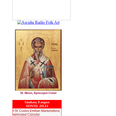
Sf. Miron, Episcopul Cretei
Sâmbata, 8 august
SFINTII ZILEI
• Sf. Cuvios Emilian Marturisitorul,
episcopul Cizicului