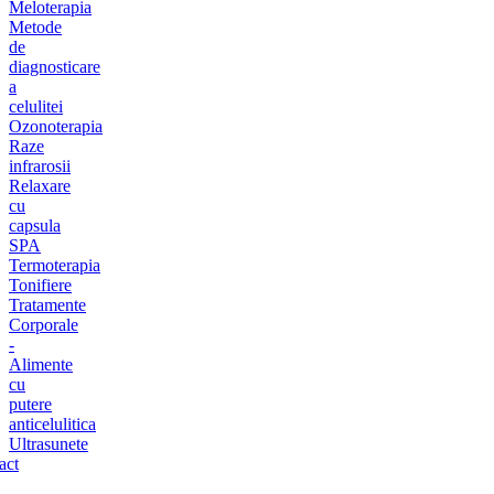
Meloterapia
Metode
de
diagnosticare
a
celulitei
Ozonoterapia
Raze
infrarosii
Relaxare
cu
capsula
SPA
Termoterapia
Tonifiere
Tratamente
Corporale
-
Alimente
cu
putere
anticelulitica
Ultrasunete
act