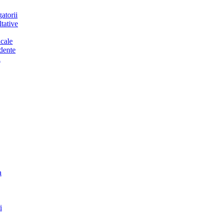
atorii
tative
cale
dente
a
a
i