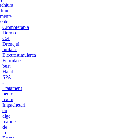
chiura
chiura
amente
orale
Cromoterapia
Dermo
Cell
Drenajul
limfatic
Electrostimularea
Fermitate
bust
Hand
SPA
-
Tratament
pentru
maini
Impachetari
cu
alge
marine
de
la