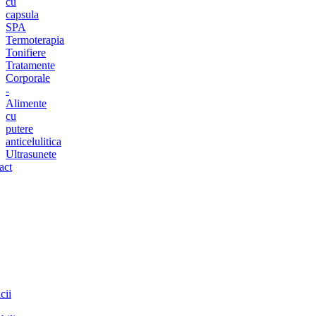
cu
capsula
SPA
Termoterapia
Tonifiere
Tratamente
Corporale
-
Alimente
cu
putere
anticelulitica
Ultrasunete
act
cii