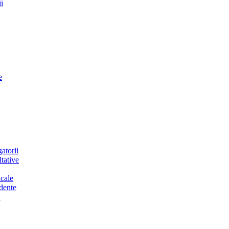
i
e
atorii
tative
cale
dente
a