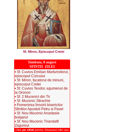
Sf. Miron, Episcopul Cretei
Sâmbata, 8 august
SFINTII ZILEI
• Sf. Cuvios Emilian Marturisitorul,
episcopul Cizicului
• Sf. Miron, facatorul de minuni,
episcopul Cretei
• Sf. Cuvios Teodor, egumenul de
la Oronon
• Sf. 2 Mucenici din Tir
• Sf. Mucenic Stirachie
• Pomenirea înnoirii bisericilor
Sfintilor Apostoli Petru si Pavel
• Sf. Nou Mucenic Anastasie
bulgarul
• Sf. Nou Mucenic Triandafil
Zagoreul
Click
pe sfinti
pentru Sinaxarul zilei sau