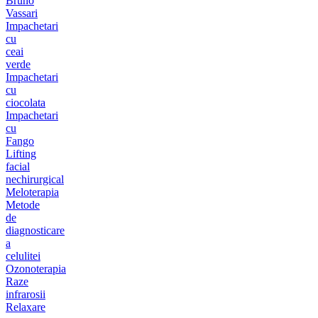
Bruno
Vassari
Impachetari
cu
ceai
verde
Impachetari
cu
ciocolata
Impachetari
cu
Fango
Lifting
facial
nechirurgical
Meloterapia
Metode
de
diagnosticare
a
celulitei
Ozonoterapia
Raze
infrarosii
Relaxare