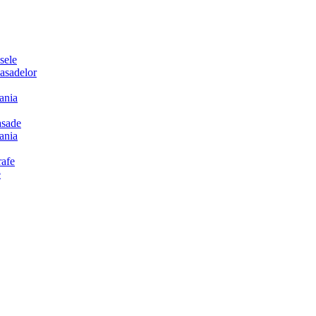
sele
sadelor
ania
sade
ania
afe
e