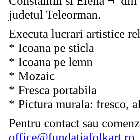
Constantin si Elena ¬ª din
judetul Teleorman.
Executa lucrari artistice re
* Icoana pe sticla
* Icoana pe lemn
* Mozaic
* Fresca portabila
* Pictura murala: fresco, a
Pentru contact sau comenzi
office@fundatiafolkart.ro