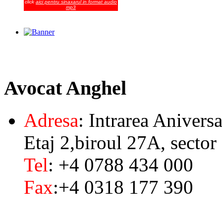
click
aici pentru sinaxarul in format audio
mp3
Avocat
Anghel
Adresa
: Intrarea Aniversa
Etaj 2,biroul 27A, sector
Tel
: +4 0788 434 000
Fax
:+4 0318 177 390