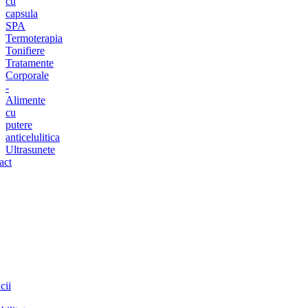
cu
capsula
SPA
Termoterapia
Tonifiere
Tratamente
Corporale
-
Alimente
cu
putere
anticelulitica
Ultrasunete
act
cii