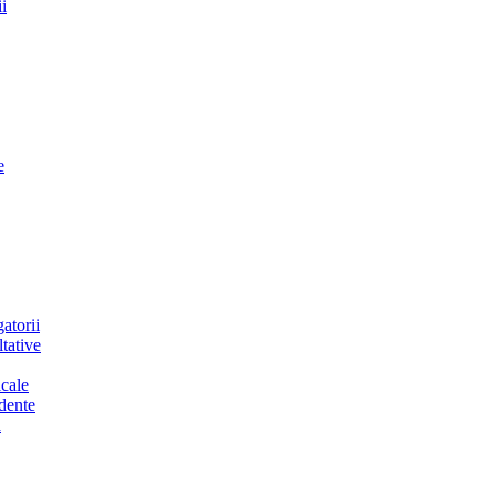
i
e
atorii
tative
cale
dente
a