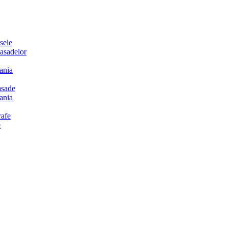
sele
sadelor
ania
sade
ania
afe
e