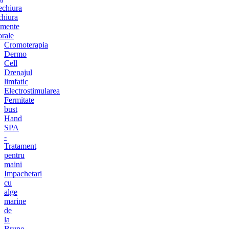
chiura
chiura
amente
orale
Cromoterapia
Dermo
Cell
Drenajul
limfatic
Electrostimularea
Fermitate
bust
Hand
SPA
-
Tratament
pentru
maini
Impachetari
cu
alge
marine
de
la
Bruno