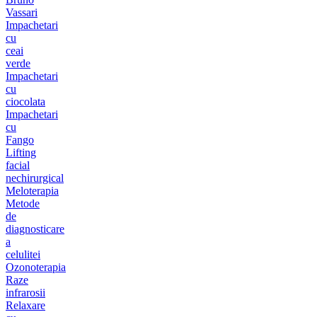
Vassari
Impachetari
cu
ceai
verde
Impachetari
cu
ciocolata
Impachetari
cu
Fango
Lifting
facial
nechirurgical
Meloterapia
Metode
de
diagnosticare
a
celulitei
Ozonoterapia
Raze
infrarosii
Relaxare