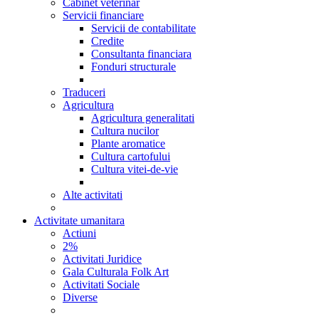
Cabinet veterinar
Servicii financiare
Servicii de contabilitate
Credite
Consultanta financiara
Fonduri structurale
Traduceri
Agricultura
Agricultura generalitati
Cultura nucilor
Plante aromatice
Cultura cartofului
Cultura vitei-de-vie
Alte activitati
Activitate umanitara
Actiuni
2%
Activitati Juridice
Gala Culturala Folk Art
Activitati Sociale
Diverse