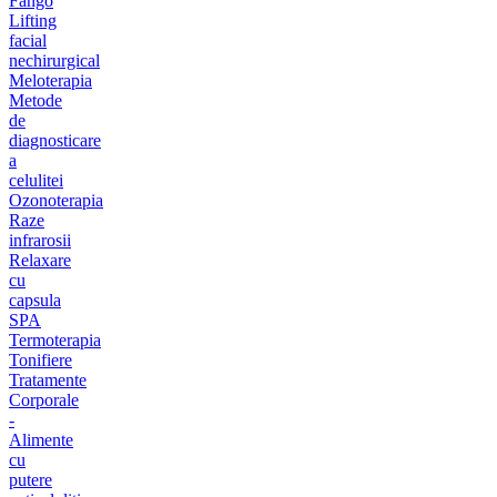
Fango
Lifting
facial
nechirurgical
Meloterapia
Metode
de
diagnosticare
a
celulitei
Ozonoterapia
Raze
infrarosii
Relaxare
cu
capsula
SPA
Termoterapia
Tonifiere
Tratamente
Corporale
-
Alimente
cu
putere