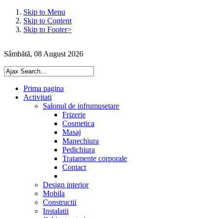
Skip to Menu
Skip to Content
Skip to Footer>
Sâmbătă, 08 August 2026
Prima pagina
Activitati
Salonul de infrumusetare
Frizerie
Cosmetica
Masaj
Manechiura
Pedichiura
Tratamente corporale
Contact
Design interior
Mobila
Constructii
Instalatii