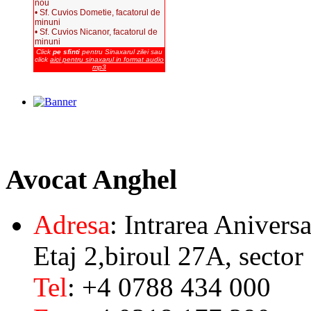
nou
• Sf. Cuvios Dometie, facatorul de
minuni
• Sf. Cuvios Nicanor, facatorul de
minuni
Click
pe sfinti
pentru Sinaxarul zilei sau
click
aici pentru sinaxarul in format audio
mp3
Avocat
Anghel
Adresa
: Intrarea Aniversa
Etaj 2,biroul 27A, sector
Tel
: +4 0788 434 000