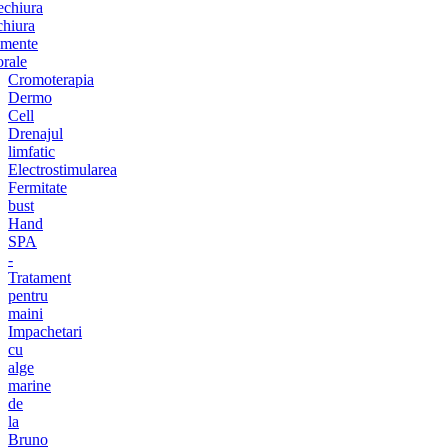
chiura
chiura
amente
orale
Cromoterapia
Dermo
Cell
Drenajul
limfatic
Electrostimularea
Fermitate
bust
Hand
SPA
-
Tratament
pentru
maini
Impachetari
cu
alge
marine
de
la
Bruno