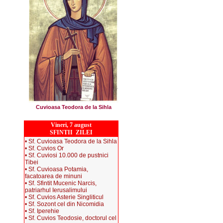
Cuvioasa Teodora de la Sihla
Vineri, 7 august
SFINTII ZILEI
• Sf. Cuvioasa Teodora de la Sihla
• Sf. Cuvios Or
• Sf. Cuviosi 10.000 de pustnici
Tibei
• Sf. Cuvioasa Potamia,
facatoarea de minuni
• Sf. Sfintit Mucenic Narcis,
patriarhul Ierusalimului
• Sf. Cuvios Asterie Singliticul
• Sf. Sozont cel din Nicomidia
• Sf. Iperehie
• Sf. Cuvios Teodosie, doctorul cel