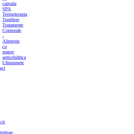
capsula
SPA
Termoterapia
Tonifiere
Tratamente
Corporale
-
Alimente
cu
putere
anticelulitica
Ultrasunete
act
cii
bilitate