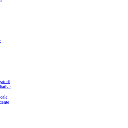
e
atorii
tative
cale
dente
a