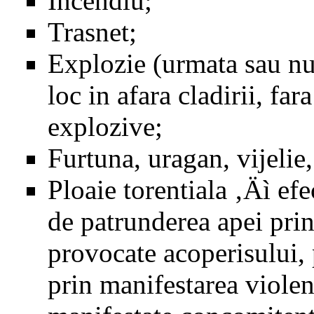
Incendiu;
Trasnet;
Explozie (urmata sau nu
loc in afara cladirii, far
explozive;
Furtuna, uragan, vijelie
Ploaie torentiala ‚Äì efe
de patrunderea apei prin 
provocate acoperisului, p
prin manifestarea viole