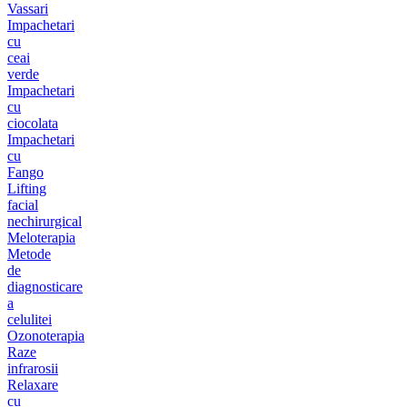
Vassari
Impachetari
cu
ceai
verde
Impachetari
cu
ciocolata
Impachetari
cu
Fango
Lifting
facial
nechirurgical
Meloterapia
Metode
de
diagnosticare
a
celulitei
Ozonoterapia
Raze
infrarosii
Relaxare
cu