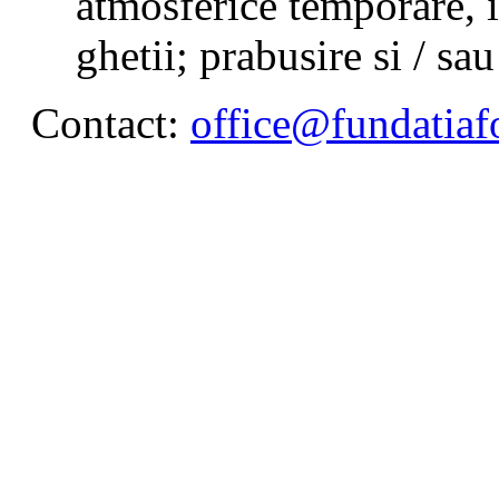
atmosferice temporare, i
ghetii; prabusire si / sa
Contact:
office@fundatiafo