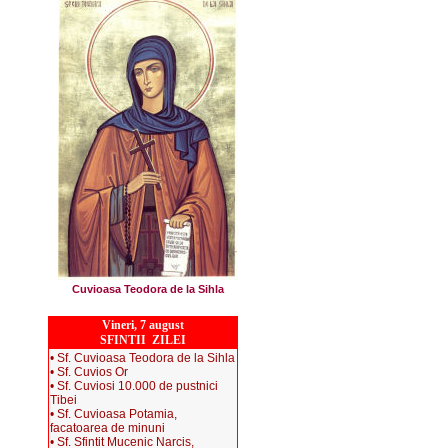
Cuvioasa Teodora de la Sihla
Vineri, 7 august
SFINTII ZILEI
• Sf. Cuvioasa Teodora de la Sihla
• Sf. Cuvios Or
• Sf. Cuviosi 10.000 de pustnici
Tibei
• Sf. Cuvioasa Potamia,
facatoarea de minuni
• Sf. Sfintit Mucenic Narcis,