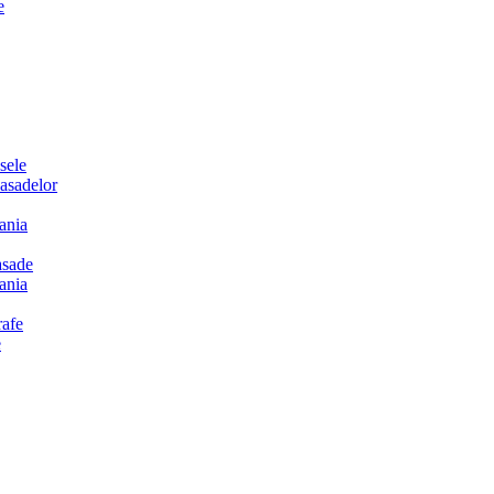
e
sele
sadelor
ania
sade
ania
afe
e