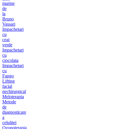
marine
de
la
Bruno
Vassari
Impachetari
cu
ceai
verde
Impachetari
cu
ciocolata
Impachetari
cu
Fango
Lifting
facial
nechirurgical
Meloterapia
Metode
de
diagnosticare
a
celulitei
Ozonoterapia