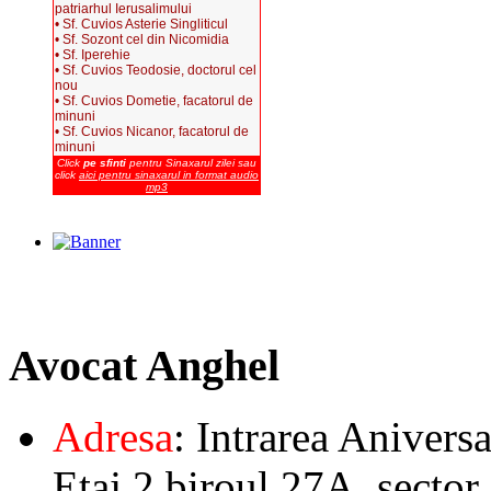
patriarhul Ierusalimului
• Sf. Cuvios Asterie Singliticul
• Sf. Sozont cel din Nicomidia
• Sf. Iperehie
• Sf. Cuvios Teodosie, doctorul cel
nou
• Sf. Cuvios Dometie, facatorul de
minuni
• Sf. Cuvios Nicanor, facatorul de
minuni
Click
pe sfinti
pentru Sinaxarul zilei sau
click
aici pentru sinaxarul in format audio
mp3
Avocat
Anghel
Adresa
: Intrarea Aniversa
Etaj 2,biroul 27A, sector