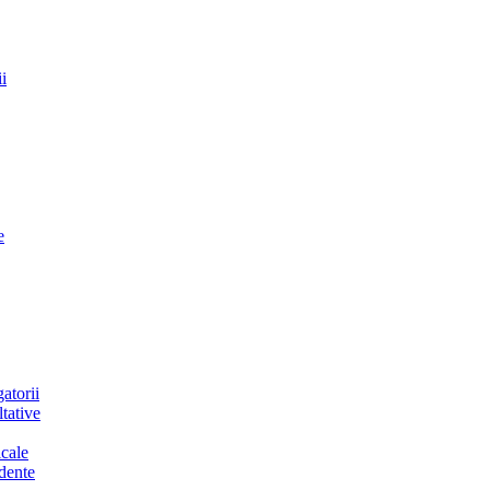
i
e
atorii
tative
cale
dente