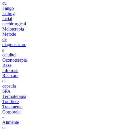
cu
Fango
Lifting
facial
nechirurgical
Meloterapia
Metode
de
diagnosticare
a
celulitei
Ozonoterapia
Raze
infrarosii
Relaxare
cu
capsula
SPA
Termoterapia
Tonifiere
Tratamente
Corporale
-
Alimente
cu