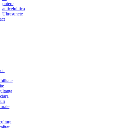
putere
anticelulitica
Ultrasunete
act
cii
bilitate
ite
ultanta
ciara
uri
turale
cultura
alitati