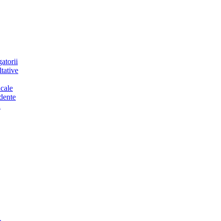
atorii
tative
cale
dente
a