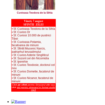
Cuvioasa Teodora de la Sihla
Vineri, 7 august
SFINTII ZILEI
• Sf. Cuvioasa Teodora de la Sihla
• Sf. Cuvios Or
• Sf. Cuviosi 10.000 de pustnici
Tibei
• Sf. Cuvioasa Potamia,
facatoarea de minuni
• Sf. Sfintit Mucenic Narcis,
patriarhul Ierusalimului
• Sf. Cuvios Asterie Singliticul
• Sf. Sozont cel din Nicomidia
• Sf. Iperehie
• Sf. Cuvios Teodosie, doctorul cel
nou
• Sf. Cuvios Dometie, facatorul de
minuni
• Sf. Cuvios Nicanor, facatorul de
minuni
Click
pe sfinti
pentru Sinaxarul zilei sau
click
aici pentru sinaxarul in format audio
mp3