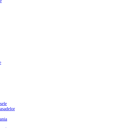
or
e
sele
sadelor
ania