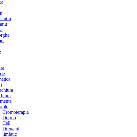
ca
an
tantin
anu
na
rghe
ri
e
are
rie
etica
j
chiura
chiura
amente
orale
Cromoterapia
Dermo
Cell
Drenajul
limfatic