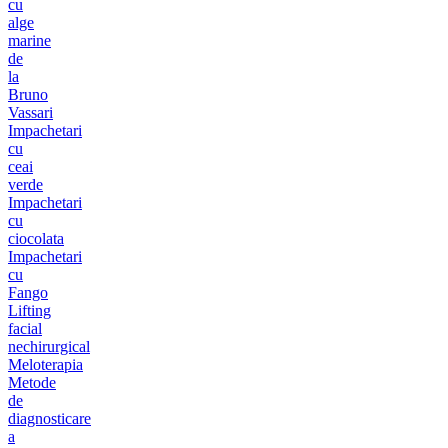
cu
alge
marine
de
la
Bruno
Vassari
Impachetari
cu
ceai
verde
Impachetari
cu
ciocolata
Impachetari
cu
Fango
Lifting
facial
nechirurgical
Meloterapia
Metode
de
diagnosticare
a