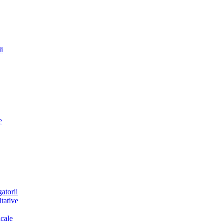
i
e
atorii
tative
cale