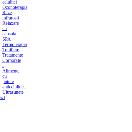
celulitei
Ozonoterapia
Raze
infrarosii
Relaxare
cu
capsula
SPA
Termoterapia
Tonifiere
Tratamente
Corporale
-
Alimente
cu
putere
anticelulitica
Ultrasunete
act