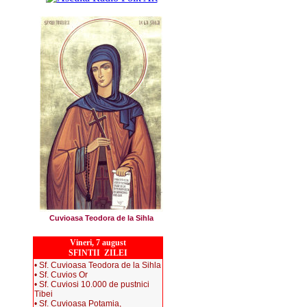
Cuvioasa Teodora de la Sihla
Vineri, 7 august
SFINTII ZILEI
• Sf. Cuvioasa Teodora de la Sihla
• Sf. Cuvios Or
• Sf. Cuviosi 10.000 de pustnici
Tibei
• Sf. Cuvioasa Potamia,