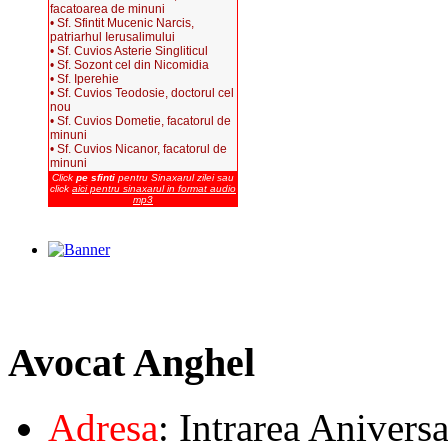
facatoarea de minuni
• Sf. Sfintit Mucenic Narcis,
patriarhul Ierusalimului
• Sf. Cuvios Asterie Singliticul
• Sf. Sozont cel din Nicomidia
• Sf. Iperehie
• Sf. Cuvios Teodosie, doctorul cel
nou
• Sf. Cuvios Dometie, facatorul de
minuni
• Sf. Cuvios Nicanor, facatorul de
minuni
Click
pe sfinti
pentru Sinaxarul zilei sau
click
aici pentru sinaxarul in format audio
mp3
Avocat
Anghel
Adresa
: Intrarea Aniversa