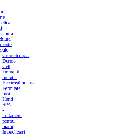
are
rie
etica
j
chiura
chiura
amente
orale
Cromoterapia
Dermo
Cell
Drenajul
limfatic
Electrostimularea
Fermitate
bust
Hand
SPA
-
Tratament
pentru
maini
Impachetari