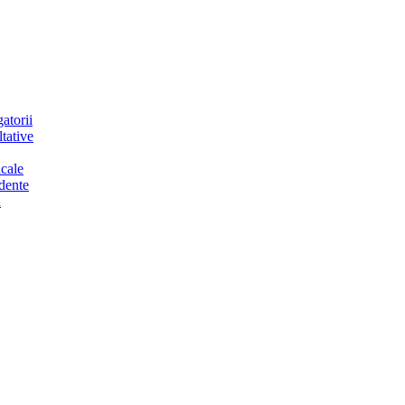
atorii
tative
cale
dente
a