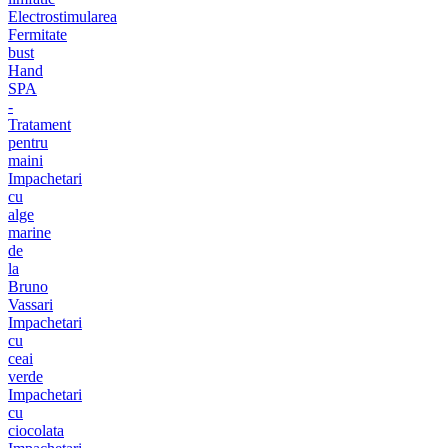
Electrostimularea
Fermitate
bust
Hand
SPA
-
Tratament
pentru
maini
Impachetari
cu
alge
marine
de
la
Bruno
Vassari
Impachetari
cu
ceai
verde
Impachetari
cu
ciocolata