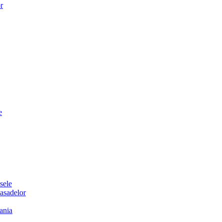
or
e
sele
sadelor
ania