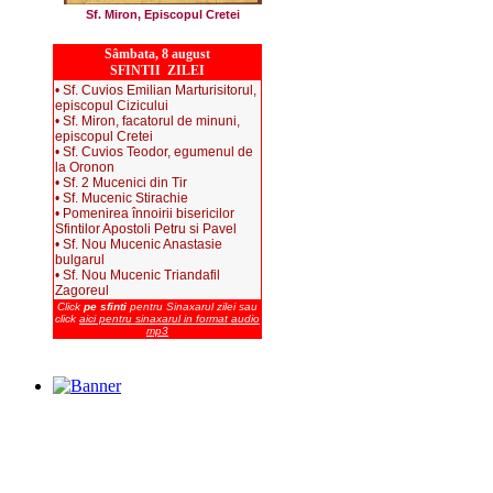
Sf. Miron, Episcopul Cretei
Sâmbata, 8 august
SFINTII ZILEI
• Sf. Cuvios Emilian Marturisitorul,
episcopul Cizicului
• Sf. Miron, facatorul de minuni,
episcopul Cretei
• Sf. Cuvios Teodor, egumenul de
la Oronon
• Sf. 2 Mucenici din Tir
• Sf. Mucenic Stirachie
• Pomenirea înnoirii bisericilor
Sfintilor Apostoli Petru si Pavel
• Sf. Nou Mucenic Anastasie
bulgarul
• Sf. Nou Mucenic Triandafil
Zagoreul
Click
pe sfinti
pentru Sinaxarul zilei sau
click
aici pentru sinaxarul in format audio
mp3