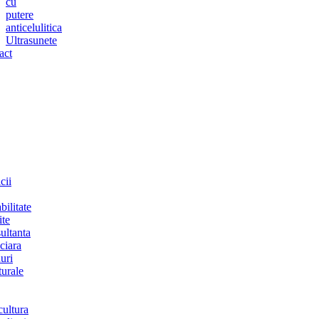
cu
putere
anticelulitica
Ultrasunete
act
cii
bilitate
ite
ultanta
ciara
uri
turale
cultura