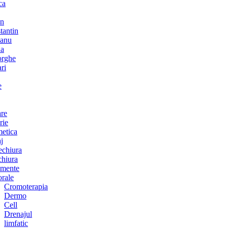
ca
an
tantin
anu
na
rghe
ri
e
are
rie
etica
j
chiura
chiura
amente
orale
Cromoterapia
Dermo
Cell
Drenajul
limfatic