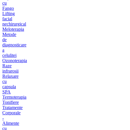
cu
Fango
Lifting
facial
nechirurgical
Meloterapia
Metode
de
diagnosticare
a
celulitei
Ozonoterapia
Raze
infrarosii
Relaxare
cu
capsula
SPA
Termoterapia
Tonifiere
Tratamente
Corporale
-
Alimente
cu