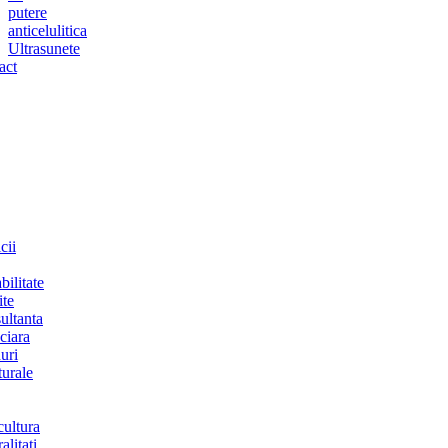
putere
anticelulitica
Ultrasunete
act
cii
bilitate
ite
ultanta
ciara
uri
turale
cultura
alitati