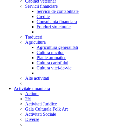
Cabinet veterinar
Servicii financiare
Servicii de contabilitate
Credite
Consultanta financiara
Fonduri structurale
Traduceri
Agricultura
Agricultura generalitati
Cultura nucilor
Plante aromatice
Cultura cartofului
Cultura vitei-de-vie
Alte activitati
Activitate umanitara
Actiuni
2%
Activitati Juridice
Gala Culturala Folk Art
Activitati Sociale
Diverse