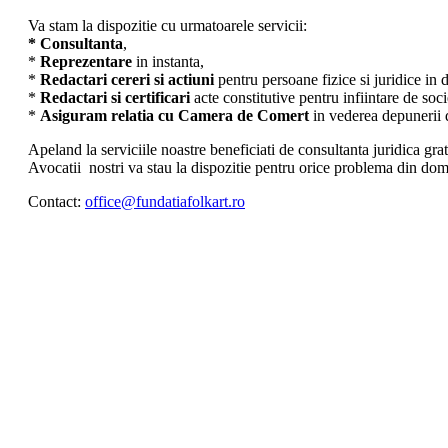
Va stam la dispozitie cu urmatoarele servicii:
* Consultanta
,
*
Reprezentare
in instanta,
*
Redactari cereri si actiuni
pentru persoane fizice si juridice in 
*
Redactari si certificari
acte constitutive pentru infiintare de soc
*
Asiguram relatia cu Camera de Comert
in vederea depunerii d
Apeland la serviciile noastre beneficiati de consultanta juridica grat
Avocatii nostri va stau la dispozitie pentru orice problema din domen
Contact:
office@fundatiafolkart.ro