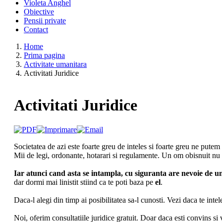
Violeta Anghel
Obiective
Pensii private
Contact
Home
Prima pagina
Activitate umanitara
Activitati Juridice
Activitati Juridice
Societatea de azi este foarte greu de inteles si foarte greu ne pute
Mii de legi, ordonante, hotarari si regulamente. Un om obisnuit nu a
Iar atunci cand asta se intampla, cu siguranta are nevoie de u
dar dormi mai linistit stiind ca te poti baza pe
el
.
Daca-l alegi din timp ai posibilitatea sa-l cunosti. Vezi daca te inte
Noi, oferim consultatiile juridice gratuit. Doar daca esti convins s