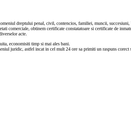
domeniul dreptului penal, civil, contencios, familiei, muncii, succesiuni,
ietati comerciale, obtinem certificate constatatoare si certificate de inmat
iverselor acte.
uita, economisiti timp si mai ales bani.
iul juridic, astfel incat in cel mult 24 ore sa primiti un raspuns corect s