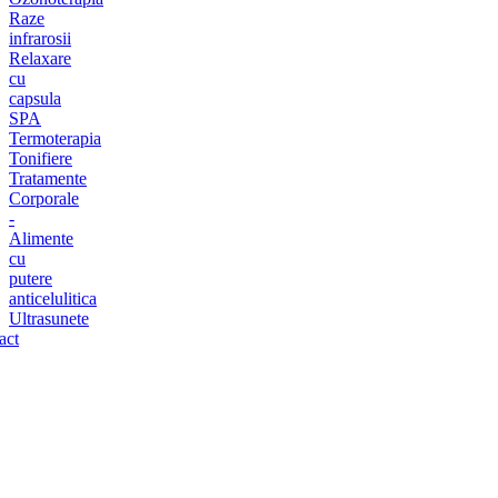
Raze
infrarosii
Relaxare
cu
capsula
SPA
Termoterapia
Tonifiere
Tratamente
Corporale
-
Alimente
cu
putere
anticelulitica
Ultrasunete
act