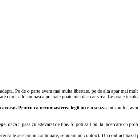
m adapta. Pe de o parte avem mai multa libertate, pe de alta apar mai mult
re cum sa le cunoasca pe toate poate nici daca ar vrea. Le poate incalca 
n avocat. Pentru ca necunoasterea legii nu e o scuza.
Intr-un fel, avo
lege, daca ii pasa cu adevarat de tine. Si poti sa-l pui la incercare cu pr
i vrei sa te asistam in continuare, semnam un contract. Un contract bazat