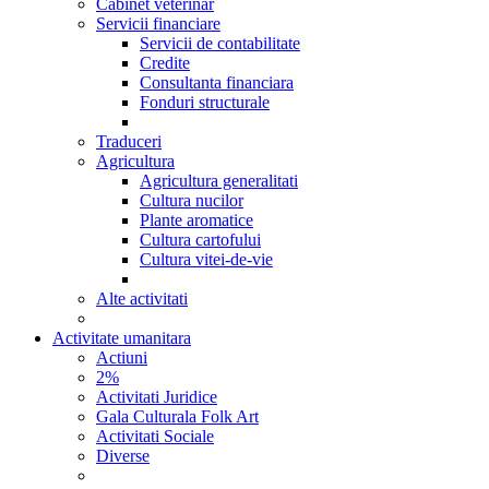
Cabinet veterinar
Servicii financiare
Servicii de contabilitate
Credite
Consultanta financiara
Fonduri structurale
Traduceri
Agricultura
Agricultura generalitati
Cultura nucilor
Plante aromatice
Cultura cartofului
Cultura vitei-de-vie
Alte activitati
Activitate umanitara
Actiuni
2%
Activitati Juridice
Gala Culturala Folk Art
Activitati Sociale
Diverse