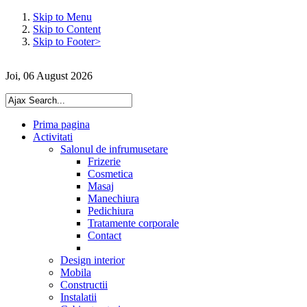
Skip to Menu
Skip to Content
Skip to Footer>
Joi, 06 August 2026
Prima pagina
Activitati
Salonul de infrumusetare
Frizerie
Cosmetica
Masaj
Manechiura
Pedichiura
Tratamente corporale
Contact
Design interior
Mobila
Constructii
Instalatii