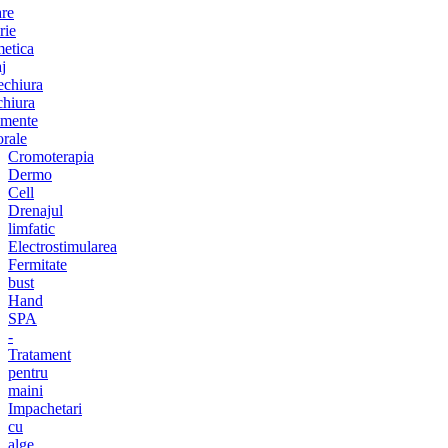
are
rie
etica
j
chiura
chiura
amente
orale
Cromoterapia
Dermo
Cell
Drenajul
limfatic
Electrostimularea
Fermitate
bust
Hand
SPA
-
Tratament
pentru
maini
Impachetari
cu
alge