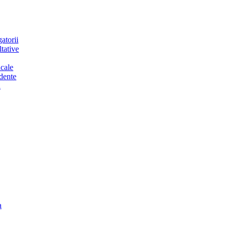
atorii
tative
cale
dente
a
a