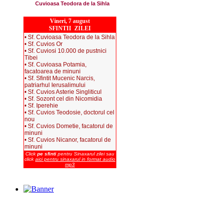
Cuvioasa Teodora de la Sihla
Vineri, 7 august
SFINTII ZILEI
• Sf. Cuvioasa Teodora de la Sihla
• Sf. Cuvios Or
• Sf. Cuviosi 10.000 de pustnici
Tibei
• Sf. Cuvioasa Potamia,
facatoarea de minuni
• Sf. Sfintit Mucenic Narcis,
patriarhul Ierusalimului
• Sf. Cuvios Asterie Singliticul
• Sf. Sozont cel din Nicomidia
• Sf. Iperehie
• Sf. Cuvios Teodosie, doctorul cel
nou
• Sf. Cuvios Dometie, facatorul de
minuni
• Sf. Cuvios Nicanor, facatorul de
minuni
Click
pe sfinti
pentru Sinaxarul zilei sau
click
aici pentru sinaxarul in format audio
mp3