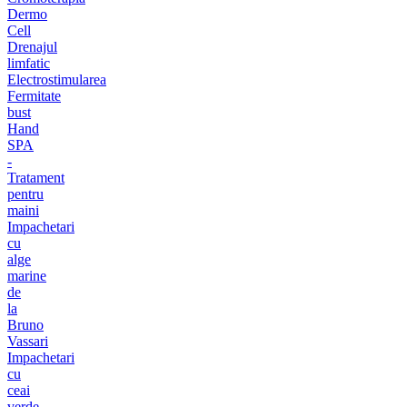
Dermo
Cell
Drenajul
limfatic
Electrostimularea
Fermitate
bust
Hand
SPA
-
Tratament
pentru
maini
Impachetari
cu
alge
marine
de
la
Bruno
Vassari
Impachetari
cu
ceai
verde