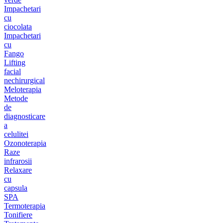
Impachetari
cu
ciocolata
Impachetari
cu
Fango
Lifting
facial
nechirurgical
Meloterapia
Metode
de
diagnosticare
a
celulitei
Ozonoterapia
Raze
infrarosii
Relaxare
cu
capsula
SPA
Termoterapia
Tonifiere