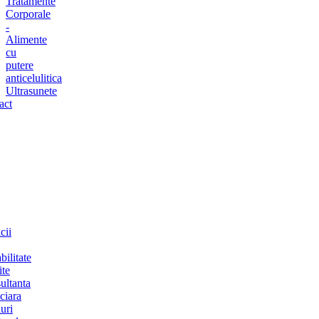
Tratamente
Corporale
-
Alimente
cu
putere
anticelulitica
Ultrasunete
act
cii
bilitate
ite
ultanta
ciara
uri